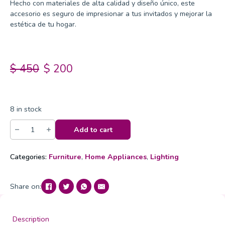
Hecho con materiales de alta calidad y diseño único, este
accesorio es seguro de impresionar a tus invitados y mejorar la
estética de tu hogar.
$
450
$
200
8 in stock
Este es un producto de prueba 04 quantity
Add to cart
Categories:
Furniture
,
Home Appliances
,
Lighting
Share on:
Description