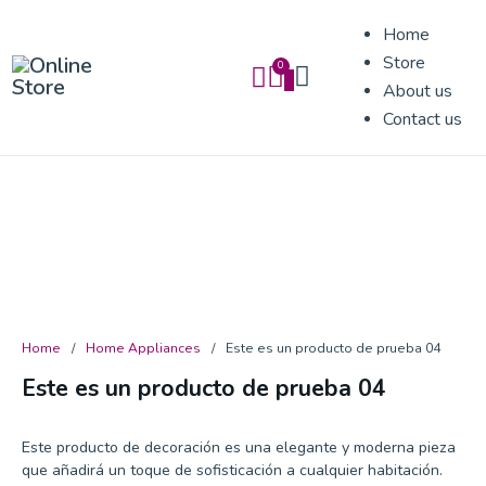
Mi carrito
Cerrar
Home
Store
0
0
About us
Sub total
Contact us
$
0
Finalizar compra
Home
/
Home Appliances
/
Este es un producto de prueba 04
Este es un producto de prueba 04
Este producto de decoración es una elegante y moderna pieza
que añadirá un toque de sofisticación a cualquier habitación.